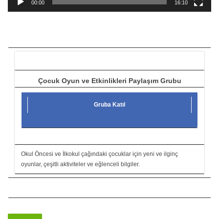
a
00:00
16:10
t
ı
c
ı
Çocuk Oyun ve Etkinlikleri Paylaşım Grubu
Gruba Katıl
Okul Öncesi ve İlkokul çağındaki çocuklar için yeni ve ilginç
oyunlar, çeşitli aktiviteler ve eğlenceli bilgiler.