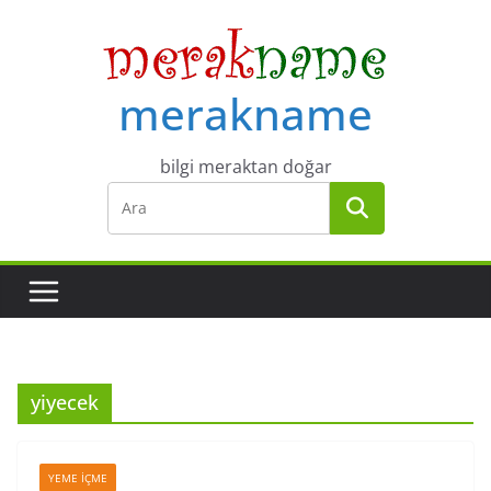
Skip
to
content
merakname
bilgi meraktan doğar
yiyecek
YEME İÇME