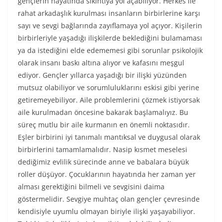
gençlerin hayatında sıkıntıya yol açabiliyor. Herkes ile
rahat arkadaşlık kurulması insanların birbirlerine karşı
sayı ve sevgi bağlarında zayıflamaya yol açıyor. Kişilerin
birbirleriyle yaşadığı ilişkilerde beklediğini bulamaması
ya da istediğini elde edememesi gibi sorunlar psikolojik
olarak insanı baskı altına alıyor ve kafasını meşgul
ediyor. Gençler yıllarca yaşadığı bir ilişki yüzünden
mutsuz olabiliyor ve sorumluluklarını eskisi gibi yerine
getiremeyebiliyor. Aile problemlerini çözmek istiyorsak
aile kurulmadan öncesine bakarak başlamalıyız. Bu
süreç mutlu bir aile kurmanın en önemli noktasıdır.
Eşler birbirini iyi tanımalı mantıksal ve duygusal olarak
birbirlerini tamamlamalıdır. Nasip kısmet meselesi
dediğimiz evlilik sürecinde anne ve babalara büyük
roller düşüyor. Çocuklarının hayatında her zaman yer
alması gerektiğini bilmeli ve sevgisini daima
göstermelidir. Sevgiye muhtaç olan gençler çevresinde
kendisiyle uyumlu olmayan biriyle ilişki yaşayabiliyor.