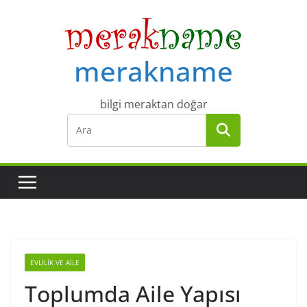
Skip
to
content
merakname
bilgi meraktan doğar
EVLILIK VE AILE
Toplumda Aile Yapısı