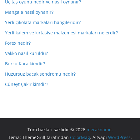
Üç taş oyunu nedir ve nasıl oynanır?
Mangala nasıl oynanır?
Yerli çikolata markaları hangileridir?
Yerli kalem ve kırtasiye malzemesi markaları nelerdir?
Forex nedir?
Vakko nasıl kuruldu?
Burcu Kara kimdir?
Huzursuz bacak sendromu nedir?
Cüneyt Çakır kimdir?
Tüm hakları saklıdır © 2026
merakname
.
Tema: ThemeGrill tarafından
ColorMag
. Altyapı
WordPress
.