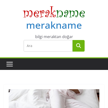
Skip
to
content
merakname
bilgi meraktan doğar