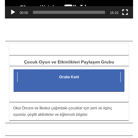
n
a
00:00
16:10
t
ı
c
ı
Çocuk Oyun ve Etkinlikleri Paylaşım Grubu
Gruba Katıl
Okul Öncesi ve İlkokul çağındaki çocuklar için yeni ve ilginç
oyunlar, çeşitli aktiviteler ve eğlenceli bilgiler.