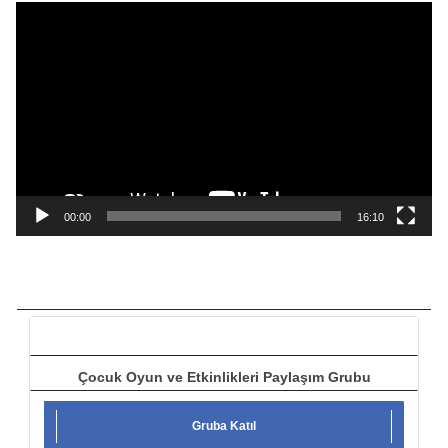
V
i
d
e
o
o
y
n
a
00:00
16:10
t
ı
c
ı
Çocuk Oyun ve Etkinlikleri Paylaşım Grubu
Gruba Katıl