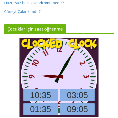
Huzursuz bacak sendromu nedir?
Cüneyt Çakır kimdir?
Çocuklar için saat öğrenme