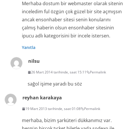
Merhaba dostum bir webmaster olarak sitenin
inceledim ful özgün çok güzel bir site açmışsın
ancak ensonhaber sitesi senin konularını
çalmış haberin olsun ensonhaber sitesinin
ipucu adlı kategorisini bir incele istersen.
Yanıtla
nilsu
26 Mart 2014 tarihinde, saat 15:11
Permalink
sağol işime yaradı bu söz
reyhan karakaya
19 Mart 2013 tarihinde, saat 01:08
Permalink
merhaba, bizim şarküteri dükkanımız var.
hergün birçok tıcket biletle yada sodexo ile