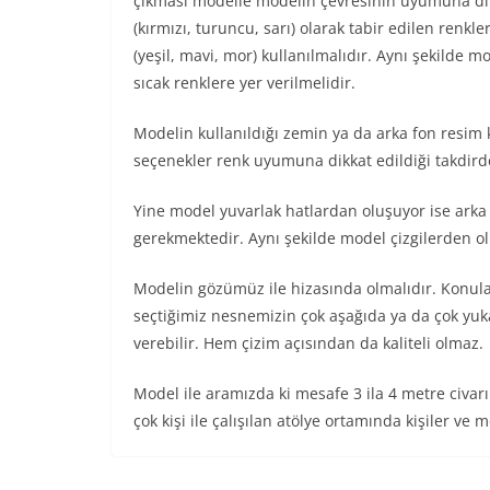
çıkması modelle modelin çevresinin uyumuna di
(kırmızı, turuncu, sarı) olarak tabir edilen renk
(yeşil, mavi, mor) kullanılmalıdır. Aynı şekilde 
sıcak renklere yer verilmelidir.
Modelin kullanıldığı zemin ya da arka fon resi
seçenekler renk uyumuna dikkat edildiği takdirde 
Yine model yuvarlak hatlardan oluşuyor ise arka
gerekmektedir. Aynı şekilde model çizgilerden ol
Modelin gözümüz ile hizasında olmalıdır. Konula
seçtiğimiz nesnemizin çok aşağıda ya da çok y
verebilir. Hem çizim açısından da kaliteli olmaz.
Model ile aramızda ki mesafe 3 ila 4 metre civar
çok kişi ile çalışılan atölye ortamında kişiler ve 