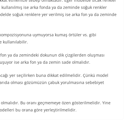
kkat etmemize sebep olmaktadır. Eğer modelde sıcak renkler
ler kullanılmış ise arka fonda ya da zeminde soğuk renkler
modelde soğuk renklere yer verilmiş ise arka fon ya da zeminde
m kompozisyonuna uymuyorsa kumaş örtüler vs. gibi
kullanılabilir.
 fon ya da zemindeki dokunun dik çizgilerden oluşması
uşuyor ise arka fon ya da zemin sade olmalıdır.
cağı yer seçilirken buna dikkat edilmelidir. Çünkü model
ukarıda olması gözümüzün çabuk yorulmasına sebebiyet
ı olmalıdır. Bu oranı geçmemeye özen gösterilmelidir. Yine
modelleri bu orana göre yerleştirilmelidir.