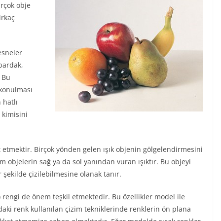
rçok obje
irkaç
esneler
bardak,
. Bu
 konulması
 hatlı
 kimisini
t etmektir. Birçok yönden gelen ışık objenin gölgelendirmesini
em objelerin sağ ya da sol yanından vuran ışıktır. Bu objeyi
şekilde çizilebilmesine olanak tanır.
rengi de önem teşkil etmektedir. Bu özellikler model ile
daki renk kullanılan çizim tekniklerinde renklerin ön plana