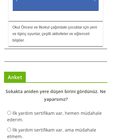
Okul Öncesi ve İlkokul çağındaki çocuklar için yeni
ve ilginç oyunlar, çeşitli aktiviteler ve eğlenceli
bilgiler.
Anket
Sokakta aniden yere düşen birini gördünüz. Ne
yaparsınız?
İlk yardım sertifikam var, hemen müdahale
ederim.
İlk yardım sertifikam var, ama müdahale
etmem.