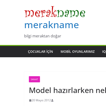
Skip
to
content
merakname
bilgi meraktan doğar
ÇOCUKLAR IÇIN
MOBIL OYUNLARIMIZ
IQ
SANAT
Model hazırlarken nel
20 Mayıs 2012