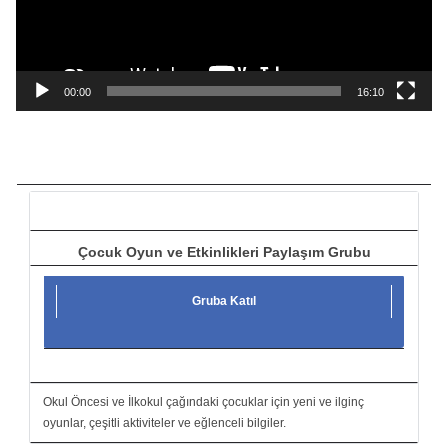
o
y
n
a
00:00
16:10
t
ı
c
ı
Çocuk Oyun ve Etkinlikleri Paylaşım Grubu
Gruba Katıl
Okul Öncesi ve İlkokul çağındaki çocuklar için yeni ve ilginç
oyunlar, çeşitli aktiviteler ve eğlenceli bilgiler.