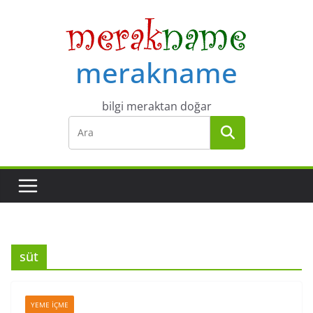
Skip
to
content
merakname
bilgi meraktan doğar
süt
YEME İÇME