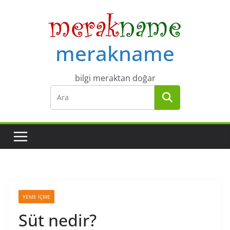
Skip
to
content
merakname
bilgi meraktan doğar
YEME İÇME
Süt nedir?