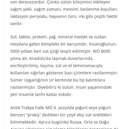
son derecezordur. Çünkü sütün bileşimini etkileyen
sağım şekli, sağım zamanı, mevsim, beslenme koşulları,
laktasyon periyodu, hayvanın türü, ırkı gibi çeşitli faktör
vardır.
Süt, laktoz, protein, yağ, mineral madde ve sudan
meydana gelen kompleks bir karışımdır. İnsanoğlunun,
5000 yıldan beri süt içtiği tespit edilmiştir. MÖ 8000
yılına ait, Anadolu’da tapınak duvarlarında,
evcilleştirilmiş, taşıma, süt ve et teminiamacıyla
kullanılan sığırları gösteren bazı çizimlere rastlanmıştır.
Sümer Uygarlığı’nın Ur kentinde bu tip kalıntılara
rastlanmıştır. Diyebiliriz ki sütün, insan yaşamındaki
yeri insanlık tarihi kadar eskidir.
Antik Trakya halkı MÖ 4. yüzyılda yoğurt veya yoğurt
benzeri “prokiş” dedikleri bir çeşit ekşi süt ürettikleri
bilinmektedir. Ayrıca bugünkü Rusya, Orta ve Doğu