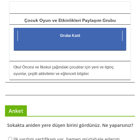
ı
Çocuk Oyun ve Etkinlikleri Paylaşım Grubu
Gruba Katıl
Okul Öncesi ve İlkokul çağındaki çocuklar için yeni ve ilginç
oyunlar, çeşitli aktiviteler ve eğlenceli bilgiler.
Anket
Sokakta aniden yere düşen birini gördünüz. Ne yaparsınız?
İlk yardım sertifikam var, hemen müdahale ederim.