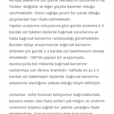
Avrupa ülkelerine süt işleme tekniklerini tanıtanların da
Türkler, Moğollar ve diğer göçebe kavimler olduğu
sanılmaktadır. Sütün sağlığa yararlı bir içecek olduğu
yüzyıllardan beri ifade edilmektedir.
Yapılan araştırma sonuçlarına göre günde ortalama 2-3
bardak süt tüketen kişilerde bağırsak sorunlarına ve
hatta bağırsak kanserine rastlamadığı görülmektedir.
Bundan dolayı araştırmacılar bağırsak kanserini
önlemek için günde 2-3 bardak süt tüketilmesini tavsiye
etmektedir. 1987’de yapılan bir araştırmada,
Avusturya’da bol miktarda bağırsak kanserine
rastlanması son derece önemlidir. Haftada en az 2-3
bardak süt tüketmeyen kişilerde, bağırsak kanserine
yakalanma olasılığının yüksek olduğu tespit edilmiştir.
Uzmanlar, sütte bulunan kalsiyumun bağırsaklardaki,
kansere neden olan fazla asitleri yok ettiğini ve sindirim
sisteminin böylece sağlıklı bir şekilde çalıştığını ifade
etmektedirler. Kanser hastaları New York Kanser