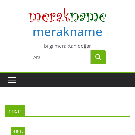
Skip
to
content
merakname
bilgi meraktan doğar
mısır
GENEL