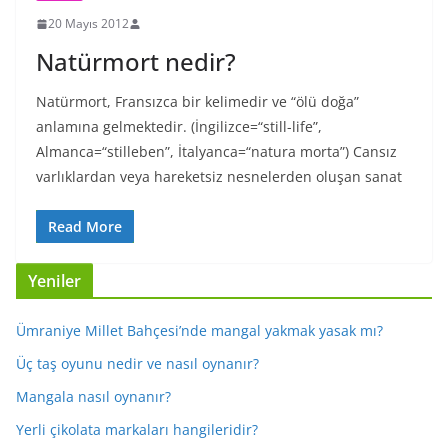
20 Mayıs 2012
Natürmort nedir?
Natürmort, Fransızca bir kelimedir ve “ölü doğa”
anlamına gelmektedir. (İngilizce=“still-life”,
Almanca=“stilleben”, İtalyanca=“natura morta”) Cansız
varlıklardan veya hareketsiz nesnelerden oluşan sanat
Read More
Yeniler
Ümraniye Millet Bahçesi’nde mangal yakmak yasak mı?
Üç taş oyunu nedir ve nasıl oynanır?
Mangala nasıl oynanır?
Yerli çikolata markaları hangileridir?