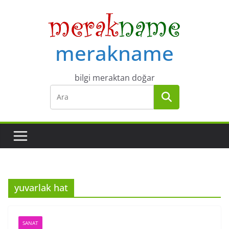
Skip
to
content
merakname
bilgi meraktan doğar
yuvarlak hat
SANAT