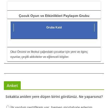
ı
Çocuk Oyun ve Etkinlikleri Paylaşım Grubu
Gruba Katıl
Okul Öncesi ve İlkokul çağındaki çocuklar için yeni ve ilginç
oyunlar, çeşitli aktiviteler ve eğlenceli bilgiler.
Anket
Sokakta aniden yere düşen birini gördünüz. Ne yaparsınız?
İlk yardım sertifikam var, hemen müdahale ederim.