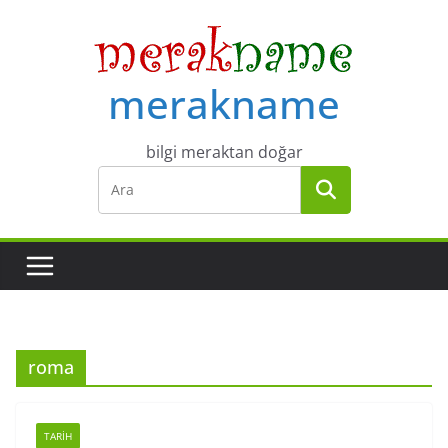
Skip
to
content
merakname
bilgi meraktan doğar
roma
TARIH