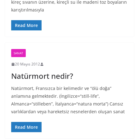
kireç sıvanın üzerine, kireçli su ile madeni toz boyaların
karıştırılmasıyla
Read More
SANAT
20 Mayıs 2012
Natürmort nedir?
Natürmort, Fransızca bir kelimedir ve “ölü doğa”
anlamına gelmektedir. (İngilizce=“still-life”,
Almanca=“stilleben”, İtalyanca=“natura morta”) Cansız
varlıklardan veya hareketsiz nesnelerden oluşan sanat
Read More