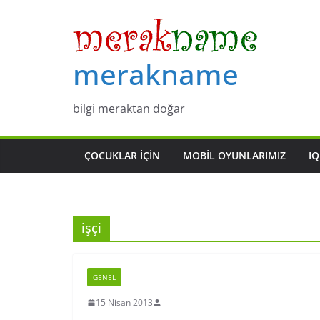
Skip
to
content
merakname
bilgi meraktan doğar
ÇOCUKLAR IÇIN
MOBIL OYUNLARIMIZ
IQ
işçi
GENEL
15 Nisan 2013