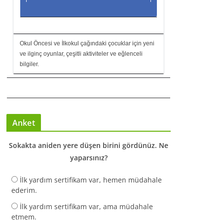
Okul Öncesi ve İlkokul çağındaki çocuklar için yeni
ve ilginç oyunlar, çeşitli aktiviteler ve eğlenceli
bilgiler.
Anket
Sokakta aniden yere düşen birini gördünüz. Ne
yaparsınız?
İlk yardım sertifikam var, hemen müdahale
ederim.
İlk yardım sertifikam var, ama müdahale
etmem.