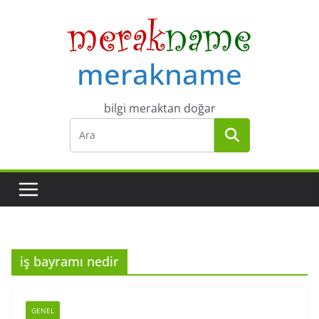
Skip
to
content
merakname
bilgi meraktan doğar
iş bayramı nedir
GENEL