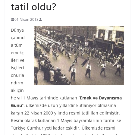
tatil oldu?
01 Nisan 2013
Dünya
çapınd
a tüm
emekç
ileri ve
işçileri
onurla
ndırm
ak için
he yıl 1 Mayıs tarihinde kutlanan “
Emek ve Dayanışma
Günü
“, ülkemizde uzun yıllardır kutlanıyor olmasına
karşın 22 Nisan 2009 yılında resmi tatil ilan edilmiştir.
Resmi olarak kutlanan 1 Mayıs bayramlarının tarihi ise
Türkiye Cumhuriyeti kadar eskidir. Ülkemizde resmi