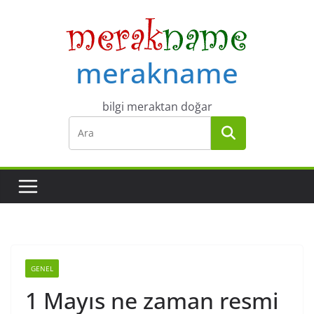
Skip
to
content
merakname
bilgi meraktan doğar
GENEL
1 Mayıs ne zaman resmi