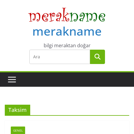
Skip
to
content
merakname
bilgi meraktan doğar
Taksim
GENEL