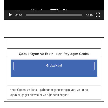
y
n
a
00:00
16:10
t
ı
c
ı
Çocuk Oyun ve Etkinlikleri Paylaşım Grubu
Gruba Katıl
Okul Öncesi ve İlkokul çağındaki çocuklar için yeni ve ilginç
oyunlar, çeşitli aktiviteler ve eğlenceli bilgiler.