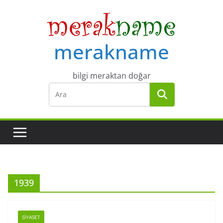
Skip
to
content
merakname
bilgi meraktan doğar
1939
SIYASET