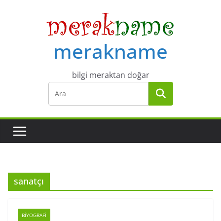
Skip
to
content
merakname
bilgi meraktan doğar
sanatçı
BIYOGRAFI