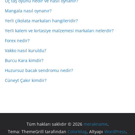
Üç taş oyunu nedir ve nasıl oynanır?
Mangala nasıl oynanır?
Yerli çikolata markaları hangileridir?
Yerli kalem ve kırtasiye malzemesi markaları nelerdir?
Forex nedir?
Vakko nasıl kuruldu?
Burcu Kara kimdir?
Huzursuz bacak sendromu nedir?
Cüneyt Çakır kimdir?
Tüm hakları saklıdır © 2026
merakname
.
Tema: ThemeGrill tarafından
ColorMag
. Altyapı
WordPress
.