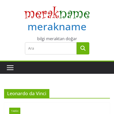
Skip
to
content
merakname
bilgi meraktan doğar
Leonardo da Vinci
TARIH