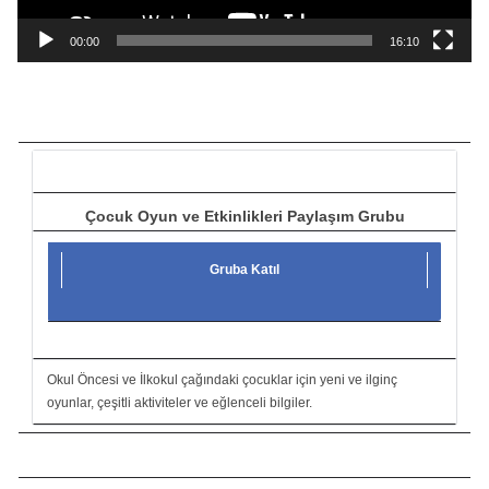
n
a
00:00
16:10
t
ı
c
ı
Çocuk Oyun ve Etkinlikleri Paylaşım Grubu
Gruba Katıl
Okul Öncesi ve İlkokul çağındaki çocuklar için yeni ve ilginç
oyunlar, çeşitli aktiviteler ve eğlenceli bilgiler.