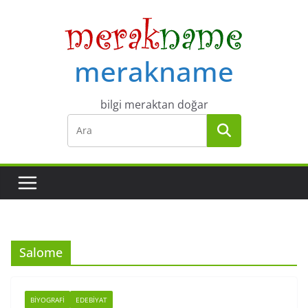
Skip
to
content
merakname
bilgi meraktan doğar
Salome
BIYOGRAFI
EDEBIYAT