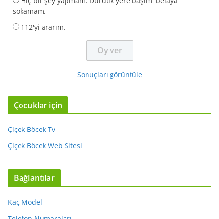
Hiç bir şey yapmam. Durduk yere başımı belaya
sokamam.
112'yi ararım.
Sonuçları görüntüle
Çocuklar için
Çiçek Böcek Tv
Çiçek Böcek Web Sitesi
Bağlantılar
Kaç Model
Telefon Numaraları