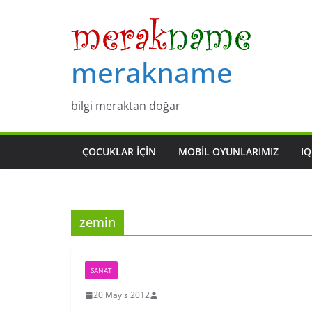
Skip
to
content
merakname
bilgi meraktan doğar
ÇOCUKLAR IÇIN
MOBIL OYUNLARIMIZ
IQ
zemin
SANAT
20 Mayıs 2012