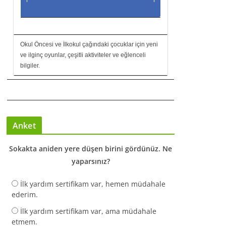
Okul Öncesi ve İlkokul çağındaki çocuklar için yeni
ve ilginç oyunlar, çeşitli aktiviteler ve eğlenceli
bilgiler.
Anket
Sokakta aniden yere düşen birini gördünüz. Ne
yaparsınız?
İlk yardım sertifikam var, hemen müdahale
ederim.
İlk yardım sertifikam var, ama müdahale
etmem.