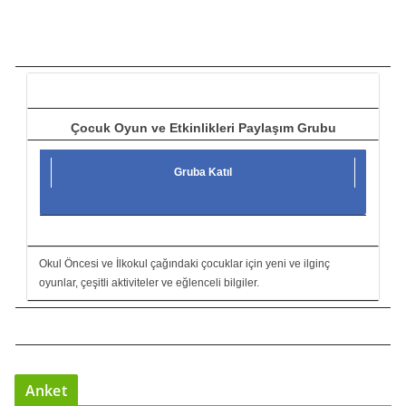
t
ı
c
ı
Çocuk Oyun ve Etkinlikleri Paylaşım Grubu
Gruba Katıl
Okul Öncesi ve İlkokul çağındaki çocuklar için yeni ve ilginç
oyunlar, çeşitli aktiviteler ve eğlenceli bilgiler.
Anket