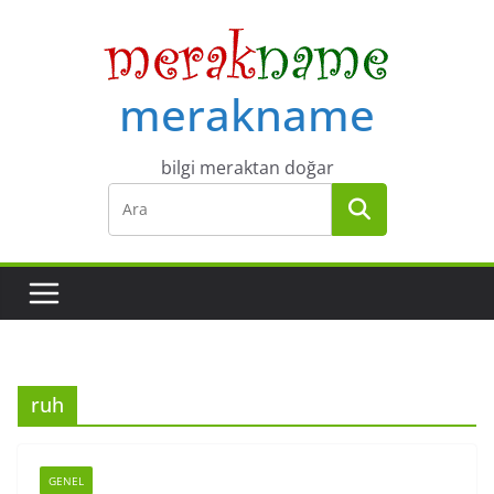
Skip
to
content
merakname
bilgi meraktan doğar
ruh
GENEL