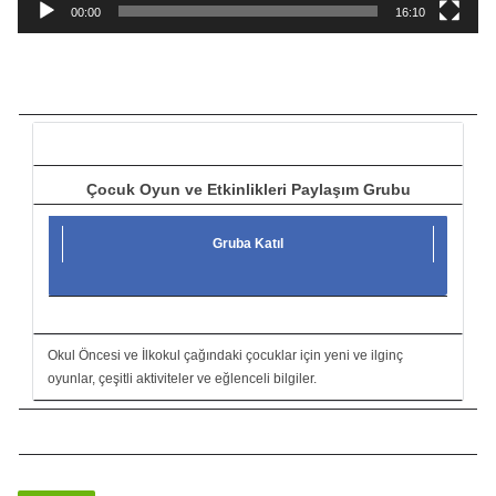
a
00:00
16:10
t
ı
c
ı
Çocuk Oyun ve Etkinlikleri Paylaşım Grubu
Gruba Katıl
Okul Öncesi ve İlkokul çağındaki çocuklar için yeni ve ilginç
oyunlar, çeşitli aktiviteler ve eğlenceli bilgiler.