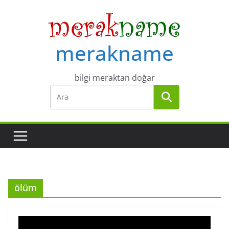
Skip
to
content
merakname
bilgi meraktan doğar
ölüm