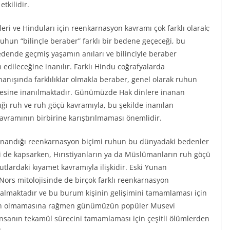
tkilidir.
eri ve Hinduları için reenkarnasyon kavramı çok farklı olarak;
hun “bilinçle beraber” farklı bir bedene geçeceği, bu
dende geçmiş yaşamın anıları ve bilinciyle beraber
dileceğine inanılır. Farklı Hindu coğrafyalarda
anışında farklılıklar olmakla beraber, genel olarak ruhun
esine inanılmaktadır. Günümüzde Hak dinlere inanan
ığı ruh ve ruh göçü kavramıyla, bu şekilde inanılan
vramının birbirine karıştırılmaması önemlidir.
n inandığı reenkarnasyon biçimi ruhun bu dünyadaki bedenler
i de kapsarken, Hırıstiyanların ya da Müslümanların ruh göçü
yutlardaki kıyamet kavramıyla ilişkidir. Eski Yunan
 Nors mitolojisinde de birçok farklı reenkarnasyon
almaktadır ve bu burum kişinin gelişimini tamamlaması için
asyon olmamasına rağmen günümüzün popüler Musevi
 insanın tekamül sürecini tamamlaması için çeşitli ölümlerden