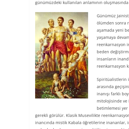
günümüzdeki kullanılan anlamının oluşmasında e
Günümüz Jainistl
ölümden sonra ru
aşamada yeni be
yaşamaya devam e
reenkarnasyon in
beden değiştirm
insanların inand
reenkarnasyon ka
Spiritüalistleri
arasında geçişin
inanışı farklı bo
mitolojisinde ve
betimlemesi yer 
gerekli görülür. Klasik Musevilikte reenkarn
inancında mistik Kabala öğretilerine inananlar,