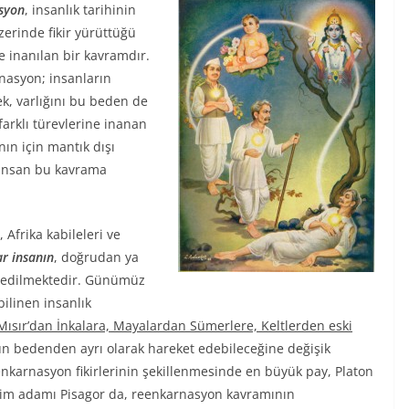
syon
, insanlık tarihinin
erinde fikir yürüttüğü
 inanılan bir kavramdır.
rnasyon; insanların
k, varlığını bu beden de
arklı türevlerine inanan
ın için mantık dışı
 insan bu kavrama
Afrika kabileleri ve
ar insanın
, doğrudan ya
l edilmektedir. Günümüz
ilinen insanlık
Mısır’dan İnkalara, Mayalardan Sümerlere, Keltlerden eski
un bedenden ayrı olarak hareket edebileceğine değişik
karnasyon fikirlerinin şekillenmesinde en büyük pay, Platon
 bilim adamı Pisagor da, reenkarnasyon kavramının