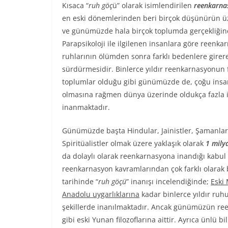
Kısaca “
ruh göç
ü” olarak isimlendirilen
reenkarna
en eski dönemlerinden beri birçok düşünürün üz
ve günümüzde hala birçok toplumda gerçekliğine
Parapsikoloji ile ilgilenen insanlara göre reenka
ruhlarının ölümden sonra farklı bedenlere girere
sürdürmesidir. Binlerce yıldır reenkarnasyonun f
toplumlar olduğu gibi günümüzde de, çoğu insan
olmasına rağmen dünya üzerinde oldukça fazla
inanmaktadır.
Günümüzde başta Hindular, Jainistler, Şamanlar, 
Spiritüalistler olmak üzere yaklaşık olarak
1 mily
da dolaylı olarak reenkarnasyona inandığı kabu
reenkarnasyon kavramlarından çok farklı olarak b
tarihinde “
ruh göçü
” inanışı incelendiğinde;
Eski 
Anadolu uygarlıklarına
kadar binlerce yıldır ruh
şekillerde inanılmaktadır. Ancak günümüzün reen
gibi eski Yunan filozoflarına aittir. Ayrıca ünlü