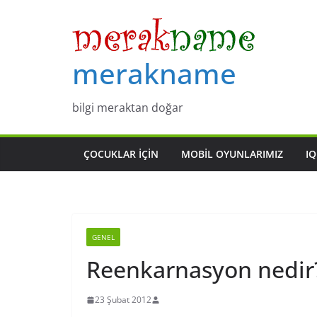
Skip
to
content
merakname
bilgi meraktan doğar
ÇOCUKLAR IÇIN
MOBIL OYUNLARIMIZ
IQ
GENEL
Reenkarnasyon nedir
23 Şubat 2012