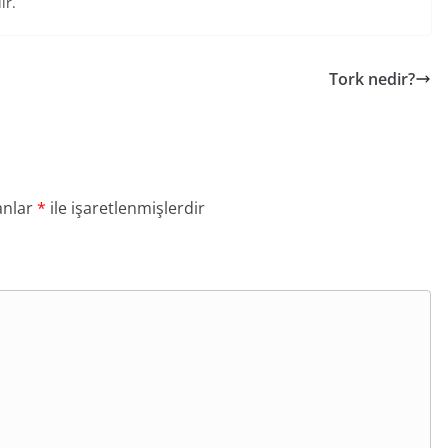
ır.
Tork nedir?
anlar
*
ile işaretlenmişlerdir