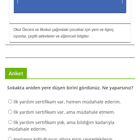
Okul Öncesi ve İlkokul çağındaki çocuklar için yeni ve ilginç
oyunlar, çeşitli aktiviteler ve eğlenceli bilgiler.
Anket
Sokakta aniden yere düşen birini gördünüz. Ne yaparsınız?
İlk yardım sertifikam var, hemen müdahale ederim.
İlk yardım sertifikam var, ama müdahale etmem.
İlk yardım sertifikam yok, ama bildiğim kadarıyla
müdahale ederim.
Hastanın koltuğunun altına girip çevredekilerin