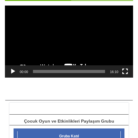
ı
V
i
d
e
o
o
y
n
a
00:00
16:10
t
ı
c
ı
Çocuk Oyun ve Etkinlikleri Paylaşım Grubu
Gruba Katıl