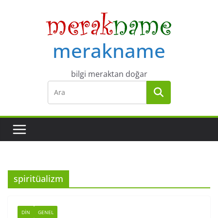
Skip
to
content
merakname
bilgi meraktan doğar
spiritüalizm
DIN
GENEL