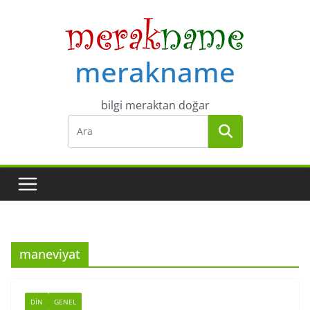
Skip
to
content
merakname
bilgi meraktan doğar
maneviyat
DIN
GENEL