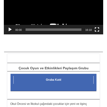
o
o
y
n
a
00:00
16:10
t
ı
c
ı
Çocuk Oyun ve Etkinlikleri Paylaşım Grubu
Gruba Katıl
Okul Öncesi ve İlkokul çağındaki çocuklar için yeni ve ilginç