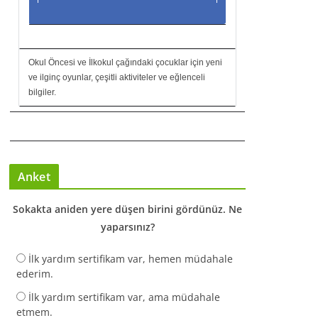
Okul Öncesi ve İlkokul çağındaki çocuklar için yeni
ve ilginç oyunlar, çeşitli aktiviteler ve eğlenceli
bilgiler.
Anket
Sokakta aniden yere düşen birini gördünüz. Ne
yaparsınız?
İlk yardım sertifikam var, hemen müdahale
ederim.
İlk yardım sertifikam var, ama müdahale
etmem.