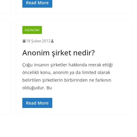
Read More
EKONOMI
18 Şubat 2012
Anonim şirket nedir?
Çoğu insanın şirketler hakkında merak ettiği
öncelikli konu, anonim ya da limited olarak
e
belirtilen şirketlerin birbirinden ne farkının
olduğudur. Bu
Read More