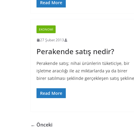
Read More
EKONOMI
27 Şubat 2013
Perakende satış nedir?
Perakende satış; nihai ürünlerin tüketiciye, bir
işletme aracılığı ile az miktarlarda ya da birer
birer satılması şeklinde gerçekleşen satış şeklin
Read More
← Önceki