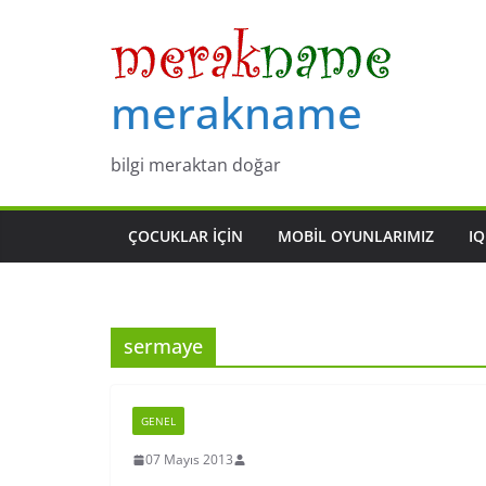
Skip
to
content
merakname
bilgi meraktan doğar
ÇOCUKLAR IÇIN
MOBIL OYUNLARIMIZ
IQ
sermaye
GENEL
07 Mayıs 2013