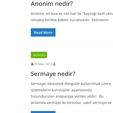
Anonim nedir?
Anonim, en kısa ve net hali ile “kaynağı belli o
olmakla birlikte kökeni Yunanca’dır. Kelimenin
Read More
EKONOMI
29 Mart 2013
Sermaye nedir?
Sermaye; ekonomik döngüde kullanılmak üzere,
işletmelerin kuruluşları aşamasında
bulundurulan anaparaya verilen addır. Bu
anlamda sermaye iki türlüdür: sabit sermaye ve