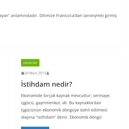
lmayan” anlamındadır. Dilimize Fransızca’dan (anonyme) girmiş
EKONOMI
20 Mart 2013
İstihdam nedir?
Ekonomide birçok kaynak mevcuttur; sermaye,
işgücü, gayrimenkul, vb. Bu kaynaklardan
işgücünün ekonomik döngüye dahil edilmesi
olayına “istihdam” denir. Ekonomik döngü