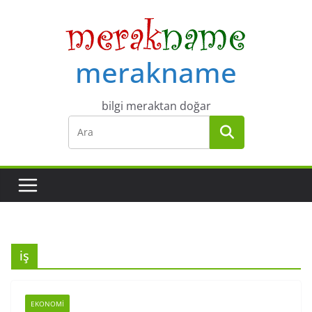
Skip
to
content
merakname
bilgi meraktan doğar
iş
EKONOMI