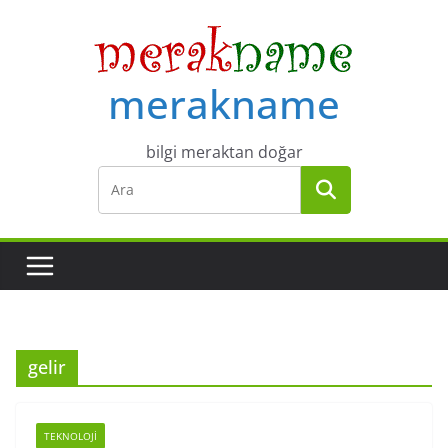
Skip
to
content
merakname
bilgi meraktan doğar
gelir
TEKNOLOJI