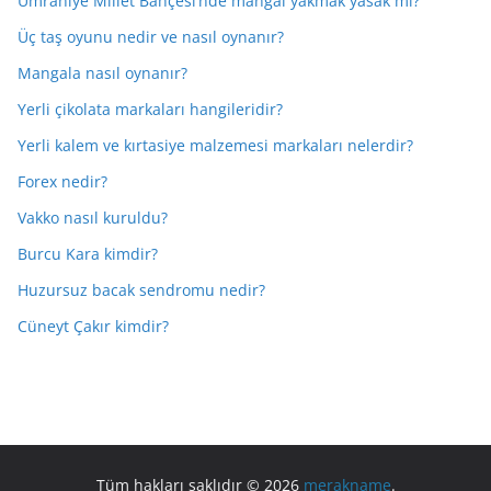
Ümraniye Millet Bahçesi’nde mangal yakmak yasak mı?
Üç taş oyunu nedir ve nasıl oynanır?
Mangala nasıl oynanır?
Yerli çikolata markaları hangileridir?
Yerli kalem ve kırtasiye malzemesi markaları nelerdir?
Forex nedir?
Vakko nasıl kuruldu?
Burcu Kara kimdir?
Huzursuz bacak sendromu nedir?
Cüneyt Çakır kimdir?
Tüm hakları saklıdır © 2026
merakname
.