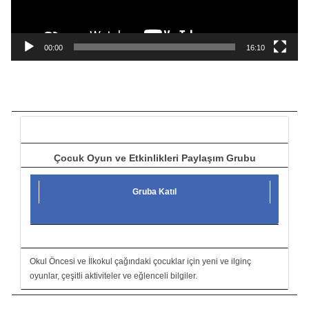
y
n
a
00:00
16:10
t
ı
c
ı
Çocuk Oyun ve Etkinlikleri Paylaşım Grubu
Gruba Katıl
Okul Öncesi ve İlkokul çağındaki çocuklar için yeni ve ilginç
oyunlar, çeşitli aktiviteler ve eğlenceli bilgiler.