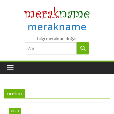
Skip
to
content
merakname
bilgi meraktan doğar
üretim
GENEL