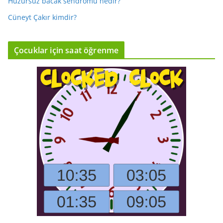
Huzursuz bacak sendromu nedir?
Cüneyt Çakır kimdir?
Çocuklar için saat öğrenme