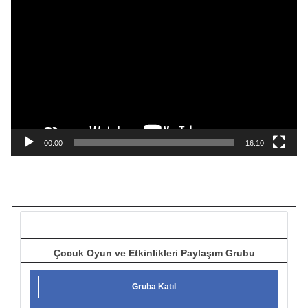
V
i
d
e
o
o
y
n
a
00:00
16:10
t
ı
c
ı
Çocuk Oyun ve Etkinlikleri Paylaşım Grubu
Gruba Katıl