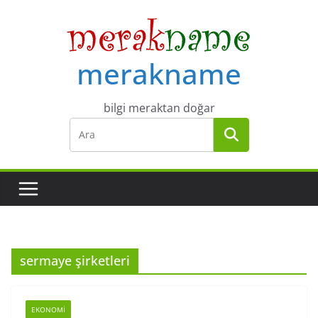
Skip
to
content
merakname
bilgi meraktan doğar
sermaye şirketleri
EKONOMI