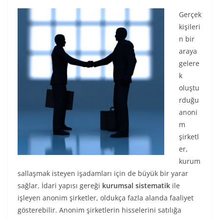
Gerçek
kişileri
n bir
araya
gelere
k
oluştu
rduğu
anoni
m
şirketl
er,
kurum
sallaşmak isteyen işadamları için de büyük bir yarar
sağlar. İdari yapısı gereği
kurumsal sistematik
ile
işleyen anonim şirketler, oldukça fazla alanda faaliyet
gösterebilir. Anonim şirketlerin hisselerini satılığa