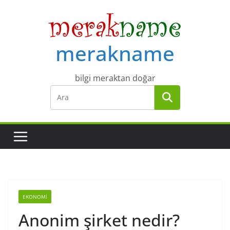
Skip
to
content
merakname
bilgi meraktan doğar
EKONOMI
Anonim şirket nedir?