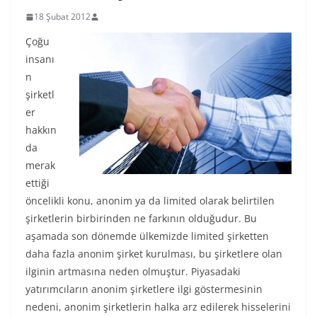
18 Şubat 2012
Çoğu
insanı
n
şirketl
er
hakkın
da
merak
ettiği
öncelikli konu, anonim ya da limited olarak belirtilen
şirketlerin birbirinden ne farkının olduğudur. Bu
aşamada son dönemde ülkemizde limited şirketten
daha fazla anonim şirket kurulması, bu şirketlere olan
ilginin artmasına neden olmuştur. Piyasadaki
yatırımcıların anonim şirketlere ilgi göstermesinin
nedeni, anonim şirketlerin halka arz edilerek hisselerini