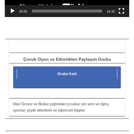
n
a
00:00
16:10
t
ı
c
ı
Çocuk Oyun ve Etkinlikleri Paylaşım Grubu
Gruba Katıl
Okul Öncesi ve İlkokul çağındaki çocuklar için yeni ve ilginç
oyunlar, çeşitli aktiviteler ve eğlenceli bilgiler.