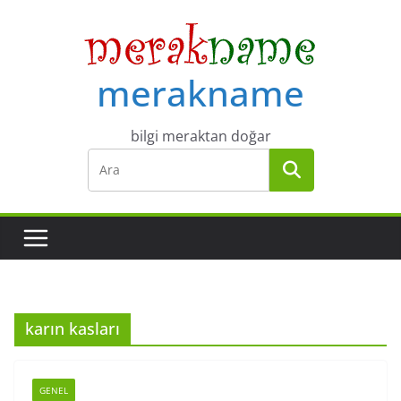
Skip
to
content
merakname
bilgi meraktan doğar
karın kasları
GENEL