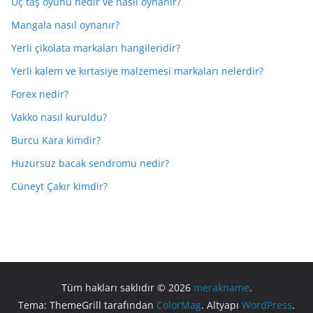
Üç taş oyunu nedir ve nasıl oynanır?
Mangala nasıl oynanır?
Yerli çikolata markaları hangileridir?
Yerli kalem ve kırtasiye malzemesi markaları nelerdir?
Forex nedir?
Vakko nasıl kuruldu?
Burcu Kara kimdir?
Huzursuz bacak sendromu nedir?
Cüneyt Çakır kimdir?
Tüm hakları saklıdır © 2026
merakname
.
Tema: ThemeGrill tarafından
ColorMag
. Altyapı
WordPress
.