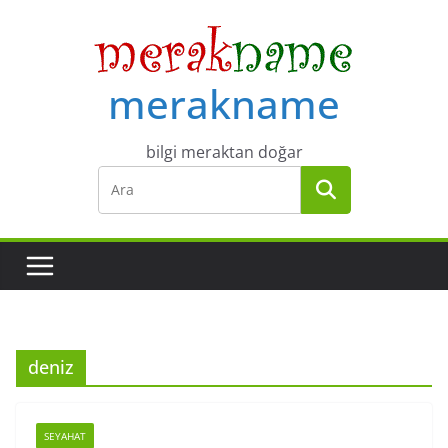
Skip
to
content
merakname
bilgi meraktan doğar
deniz
SEYAHAT