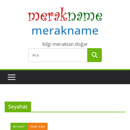
Skip
to
content
merakname
bilgi meraktan doğar
Seyahat
SEYAHAT
YEME İÇME