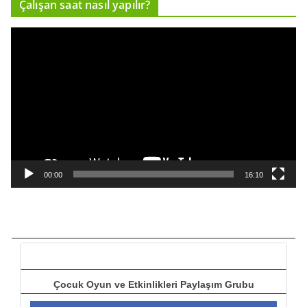
Çalışan saat nasıl yapılır?
c
ı
V
i
d
e
o
o
y
n
a
00:00
16:10
t
ı
c
ı
Çocuk Oyun ve Etkinlikleri Paylaşım Grubu