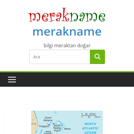
Skip
to
content
merakname
bilgi meraktan doğar