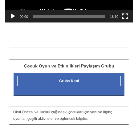
y
n
a
00:00
16:10
t
ı
c
ı
Çocuk Oyun ve Etkinlikleri Paylaşım Grubu
Gruba Katıl
Okul Öncesi ve İlkokul çağındaki çocuklar için yeni ve ilginç
oyunlar, çeşitli aktiviteler ve eğlenceli bilgiler.