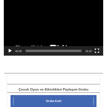
V
i
d
e
o
o
y
n
a
00:00
16:10
t
ı
c
ı
Çocuk Oyun ve Etkinlikleri Paylaşım Grubu
Gruba Katıl