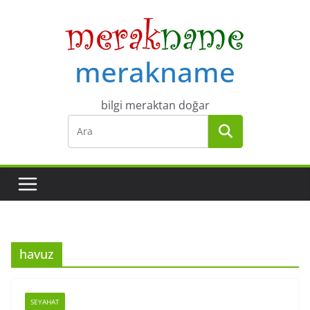
Skip
to
content
merakname
bilgi meraktan doğar
havuz
SEYAHAT