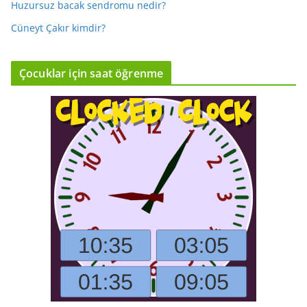
Huzursuz bacak sendromu nedir?
Cüneyt Çakır kimdir?
Çocuklar için saat öğrenme