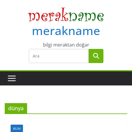
Skip
to
content
merakname
bilgi meraktan doğar
dünya
BILIM