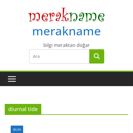
Skip
to
content
merakname
bilgi meraktan doğar
diurnal tide
BILIM