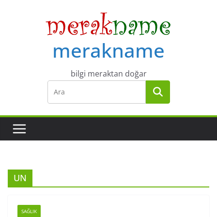
Skip
to
content
merakname
bilgi meraktan doğar
UN
SAĞLIK