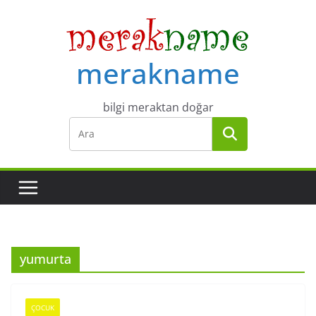
Skip
to
content
merakname
bilgi meraktan doğar
yumurta
ÇOCUK