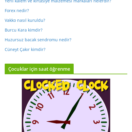
Yerli kalem ve kırtasiye malzemesi markaları nelerdir?
Forex nedir?
Vakko nasıl kuruldu?
Burcu Kara kimdir?
Huzursuz bacak sendromu nedir?
Cüneyt Çakır kimdir?
Çocuklar için saat öğrenme