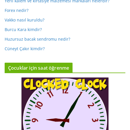
Yerli kalem ve kırtasiye malzemesi markaları nelerdir?
Forex nedir?
Vakko nasıl kuruldu?
Burcu Kara kimdir?
Huzursuz bacak sendromu nedir?
Cüneyt Çakır kimdir?
Çocuklar için saat öğrenme