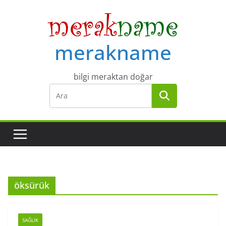
Skip
to
content
merakname
bilgi meraktan doğar
öksürük
SAĞLIK