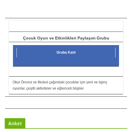
ı
c
ı
Çocuk Oyun ve Etkinlikleri Paylaşım Grubu
Gruba Katıl
Okul Öncesi ve İlkokul çağındaki çocuklar için yeni ve ilginç
oyunlar, çeşitli aktiviteler ve eğlenceli bilgiler.
Anket