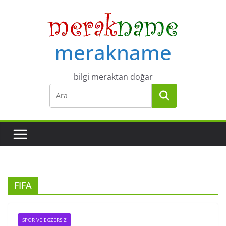
Skip
to
content
merakname
bilgi meraktan doğar
FIFA
SPOR VE EGZERSIZ