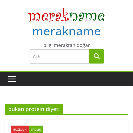
Skip
to
content
merakname
bilgi meraktan doğar
dukan protein diyeti
GÜZELLIK
SAĞLIK