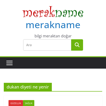
Skip
to
content
merakname
bilgi meraktan doğar
dukan diyeti ne yenir
GÜZELLIK
SAĞLIK