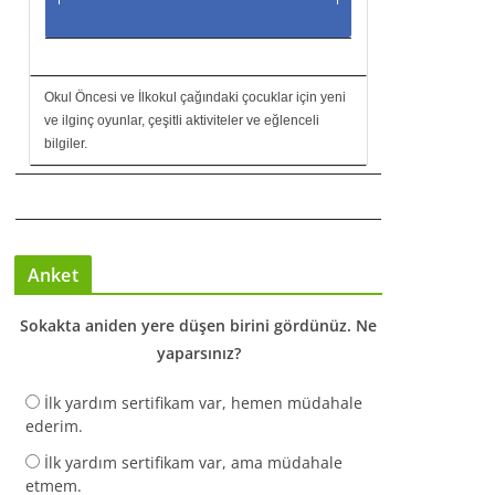
Okul Öncesi ve İlkokul çağındaki çocuklar için yeni
ve ilginç oyunlar, çeşitli aktiviteler ve eğlenceli
bilgiler.
Anket
Sokakta aniden yere düşen birini gördünüz. Ne
yaparsınız?
İlk yardım sertifikam var, hemen müdahale
ederim.
İlk yardım sertifikam var, ama müdahale
etmem.