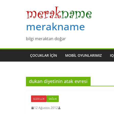
Skip
to
content
merakname
bilgi meraktan doğar
ÇOCUKLAR IÇIN
MOBIL OYUNLARIMIZ
IQ
dukan diyetinin atak evresi
GÜZELLIK
SAĞLIK
12 Ağustos 2012