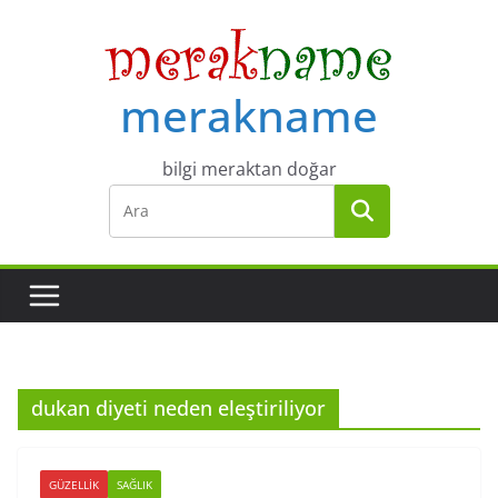
Skip
to
content
merakname
bilgi meraktan doğar
dukan diyeti neden eleştiriliyor
GÜZELLIK
SAĞLIK