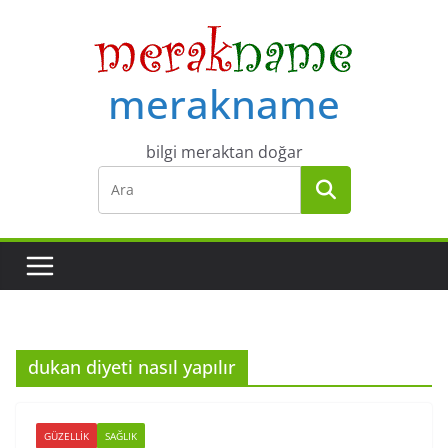
Skip
to
content
merakname
bilgi meraktan doğar
dukan diyeti nasıl yapılır
GÜZELLIK
SAĞLIK