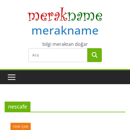
Skip
to
content
merakname
bilgi meraktan doğar
nescafe
YEME İÇME