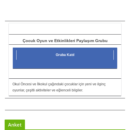
t
ı
c
ı
Çocuk Oyun ve Etkinlikleri Paylaşım Grubu
Gruba Katıl
Okul Öncesi ve İlkokul çağındaki çocuklar için yeni ve ilginç
oyunlar, çeşitli aktiviteler ve eğlenceli bilgiler.
Anket