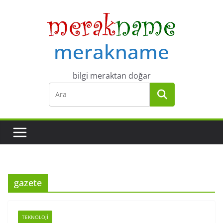
Skip
to
content
merakname
bilgi meraktan doğar
gazete
TEKNOLOJI