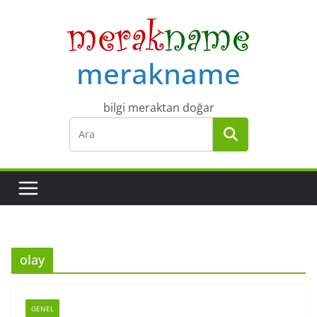
Skip
to
content
merakname
bilgi meraktan doğar
olay
GENEL